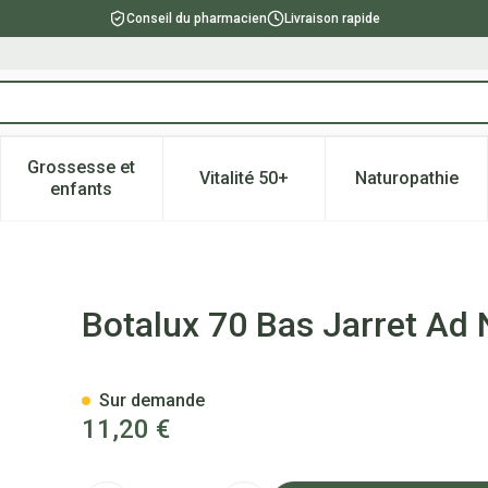
Conseil du pharmacien
Livraison rapide
Grossesse et
Vitalité 50+
Naturopathie
catégorie Beauté, soins et hygiène
e sous-menu pour la catégorie Régime, alimentation & vitami
Afficher le sous-menu pour la catégorie Grossesse
Afficher le sous-menu pour la 
Afficher l
enfants
ro N5
Botalux 70 Bas Jarret Ad
Sur demande
11,20 €