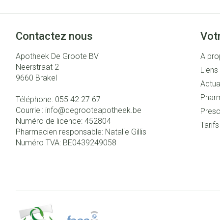
Contactez nous
Vot
Apotheek De Groote BV
A pro
Neerstraat 2
Liens 
9660
Brakel
Actua
Pharm
Téléphone:
055 42 27 67
Courriel:
info@
degrooteapotheek.be
Presc
Numéro de licence:
452804
Tarif
Pharmacien responsable:
Natalie Gillis
Numéro TVA:
BE0439249058