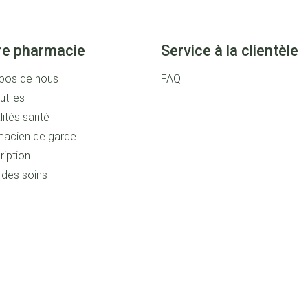
re pharmacie
Service à la clientèle
pos de nous
FAQ
utiles
lités santé
acien de garde
ription
s des soins