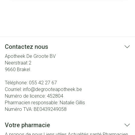
Contactez nous
Apotheek De Groote BV
Neerstraat 2
9660
Brakel
Téléphone:
055 42 27 67
Courriel:
info@
degrooteapotheek.be
Numéro de licence:
452804
Pharmacien responsable:
Natalie Gillis
Numéro TVA:
BE0439249058
Votre pharmacie
A propos de nous
Liens utiles
Actualités santé
Pharmacien