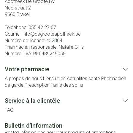
Apotheek De Groote BV
Neerstraat 2
9660
Brakel
Téléphone:
055 42 27 67
Courriel:
info@
degrooteapotheek.be
Numéro de licence:
452804
Pharmacien responsable:
Natalie Gillis
Numéro TVA:
BE0439249058
Votre pharmacie
A propos de nous
Liens utiles
Actualités santé
Pharmacien
de garde
Prescription
Tarifs des soins
Service à la clientèle
FAQ
Bulletin d’information
Restez informé des nouveaux produits et promotions