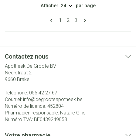
Afficher
par page
Pages
Vous lisez actuellement la page
Page
Page
1
2
3
Contactez nous
Apotheek De Groote BV
Neerstraat 2
9660
Brakel
Téléphone:
055 42 27 67
Courriel:
info@
degrooteapotheek.be
Numéro de licence:
452804
Pharmacien responsable:
Natalie Gillis
Numéro TVA:
BE0439249058
Votre pharmacie