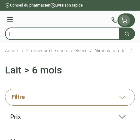
Aller au contenu
Conseil du pharmacien
Livraison rapide
Menu
Cherch
Rechercher
Accueil
/
Grossesse et enfants
/
Bébés
/
Alimentation - lait
/
La
Lait > 6 mois
Filtre
Passer à la liste des produits
Prix
filter