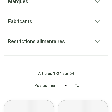
Marques
filter
Fabricants
filter
Restrictions alimentaires
filter
Articles
1
-
24
sur
64
Trier par: