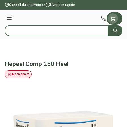
Aller au contenu
Conseil du pharmacien
Livraison rapide
Menu
Cherch
Rechercher
Hepeel Comp 250 Heel
Médicament