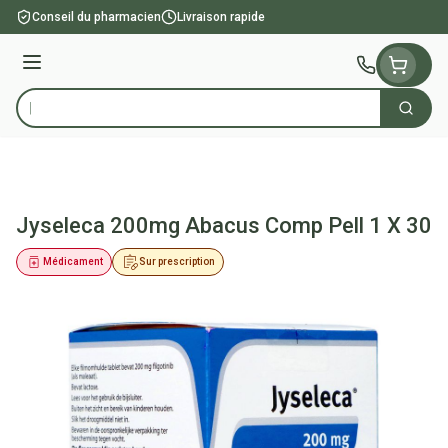
Aller au contenu
Conseil du pharmacien
Livraison rapide
Menu
Cherch
Rechercher
Jyseleca 200mg Abacus Comp Pell 1 X 30
Médicament
Sur prescription