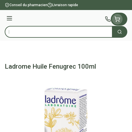
Aller au contenu
Conseil du pharmacien
Livraison rapide
Menu
Cherch
Rechercher
Ladrome Huile Fenugrec 100ml