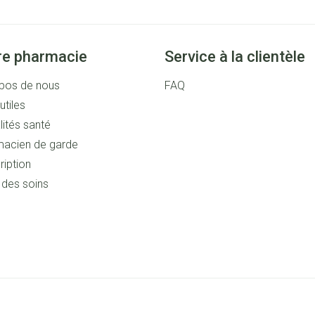
re pharmacie
Service à la clientèle
pos de nous
FAQ
utiles
lités santé
acien de garde
ription
s des soins