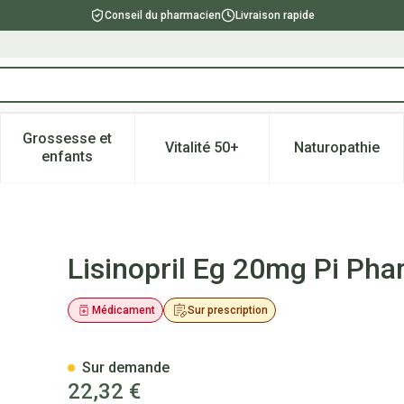
Conseil du pharmacien
Livraison rapide
Grossesse et
Vitalité 50+
Naturopathie
catégorie Beauté, soins et hygiène
e sous-menu pour la catégorie Régime, alimentation & vitami
Afficher le sous-menu pour la catégorie Grossesse
Afficher le sous-menu pour la 
Afficher l
enfants
ma Comp 98x20mg Pip
Lisinopril Eg 20mg Pi P
Médicament
Sur prescription
Sur demande
22,32 €