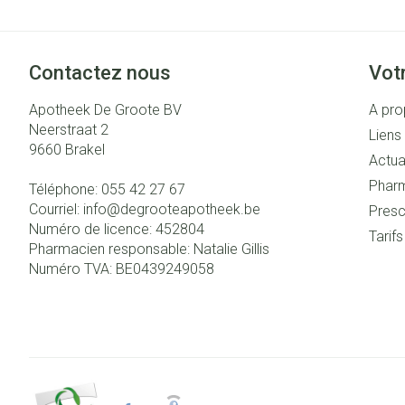
Contactez nous
Vot
Apotheek De Groote BV
A pro
Neerstraat 2
Liens 
9660
Brakel
Actua
Pharm
Téléphone:
055 42 27 67
Courriel:
info@
degrooteapotheek.be
Presc
Numéro de licence:
452804
Tarif
Pharmacien responsable:
Natalie Gillis
Numéro TVA:
BE0439249058