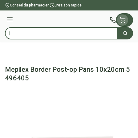
Aller au contenu
Conseil du pharmacien
Livraison rapide
Menu
Cherch
Rechercher
Mepilex Border Post-op Pans 10x20cm 5
496405