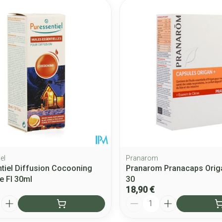
 les valeurs minimales et maximales du prix.
el
Pranarom
tiel Diffusion Cocooning
Pranarom Pranacaps Orig
 Fl 30ml
30
18,90 €
Quantité