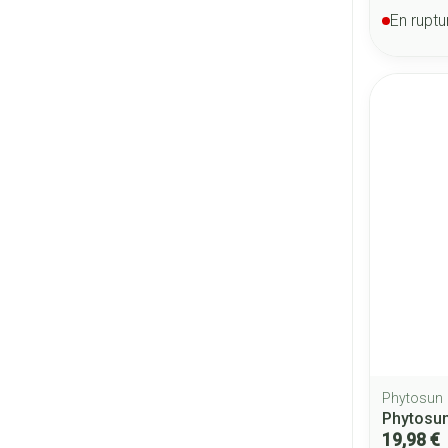
En ruptu
Phytosun
Phytosu
19,98 €