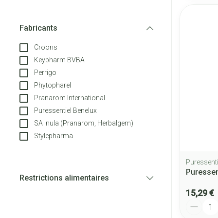
Fabricants
filter
Croons
Keypharm BVBA
Perrigo
Phytopharel
Pranarom International
Puressentiel Benelux
SA Inula (Pranarom, Herbalgem)
Stylepharma
Puressenti
Puressen
Restrictions alimentaires
filter
15,29 €
Quantité