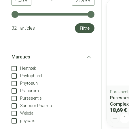
-
Valeur minimale
Valeur maximale
4,00 €
22,99 €
Utilisez les touches fléchées gauche et droite pour ajuster
32 articles
Filtre
Marques
filter
Heathtek
Phytopharel
Phytosun
Pranarom
Puressenti
Puressen
Puressentiel
Complexe
Sanodor Pharma
18,69 €
Weleda
Quantité
physalis