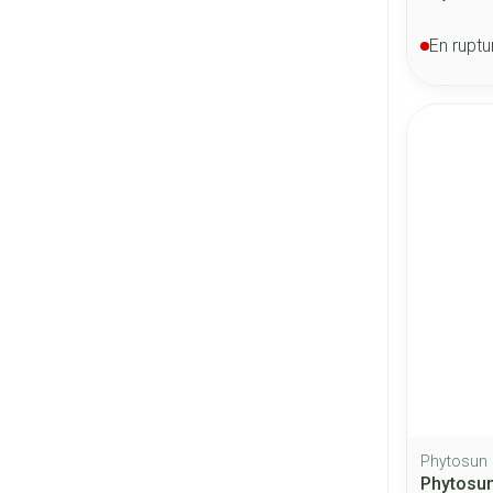
En ruptu
Phytosun
Phytosun