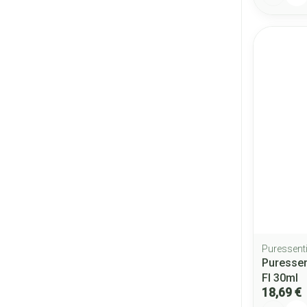
Puressenti
Puressen
Fl 30ml
18,69 €
Quantité