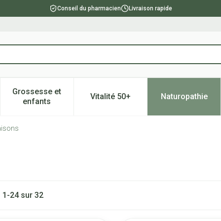
Conseil du pharmacien
Livraison rapide
Grossesse et
Vitalité 50+
Naturopathie
catégorie Beauté, soins et hygiène
e sous-menu pour la catégorie Régime, alimentation & vitami
Afficher le sous-menu pour la catégorie Grossesse
Afficher le sous-menu pour la 
Afficher l
enfants
aisons
s
1
-
24
sur
32