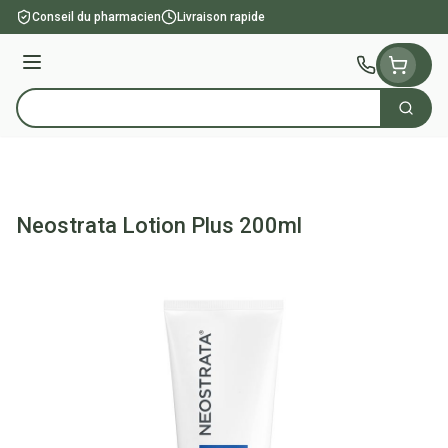
Aller au contenu
Conseil du pharmacien
Livraison rapide
Menu
Cherch
Rechercher
Neostrata Lotion Plus 200ml