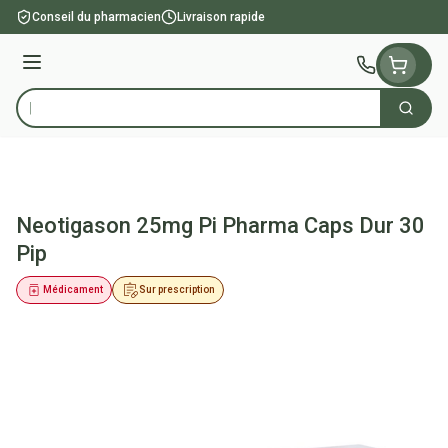
Aller au contenu
Conseil du pharmacien
Livraison rapide
Menu
Cherch
Rechercher
Neotigason 25mg Pi Pharma Caps Dur 30
Pip
Médicament
Sur prescription