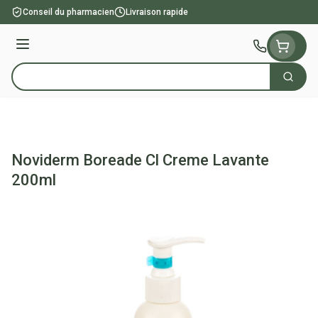
Aller au contenu
Conseil du pharmacien
Livraison rapide
Menu
Cherch
Rechercher
Noviderm Boreade Cl Creme Lavante
200ml