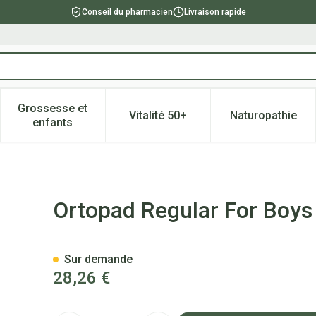
Conseil du pharmacien
Livraison rapide
Grossesse et
Vitalité 50+
Naturopathie
catégorie Beauté, soins et hygiène
e sous-menu pour la catégorie Régime, alimentation & vitami
Afficher le sous-menu pour la catégorie Grossesse
Afficher le sous-menu pour la 
Afficher l
enfants
ompresse Ocul. 50 73324
Ortopad Regular For Boys
Sur demande
28,26 €