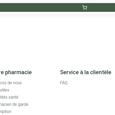
re pharmacie
Service à la clientèle
pos de nous
FAQ
utiles
lités santé
acien de garde
ription