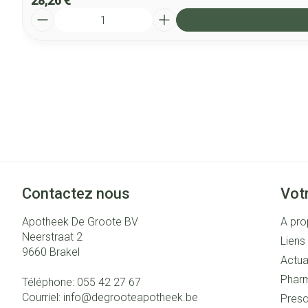
28,26 €
Quantité
Contactez nous
Vot
Apotheek De Groote BV
A pro
Neerstraat 2
Liens 
9660
Brakel
Actua
Pharm
Téléphone:
055 42 27 67
Courriel:
info@
degrooteapotheek.be
Presc