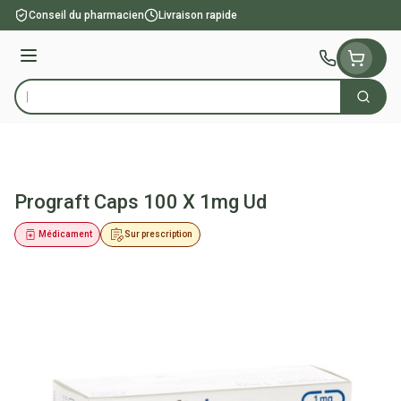
Aller au contenu
Conseil du pharmacien
Livraison rapide
Menu
Cherch
Rechercher
Prograft Caps 100 X 1mg Ud
Médicament
Sur prescription