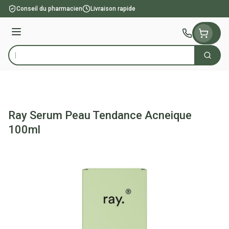
Aller au contenu
Conseil du pharmacien
Livraison rapide
Menu
Cherch
Rechercher
Ray Serum Peau Tendance Acneique
100ml