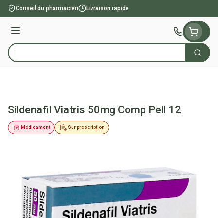
Aller au contenu
Conseil du pharmacien
Livraison rapide
Menu
Cherch
Rechercher
Sildenafil Viatris 50mg Comp Pell 12
Médicament
Sur prescription