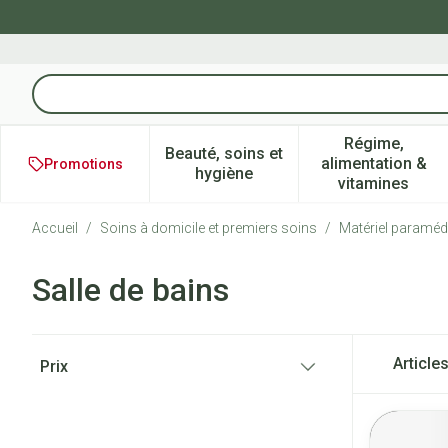
Aller au contenu
Rechercher
Régime,
Beauté, soins et
alimentation &
Promotions
Afficher le sous-menu pour la 
Afficher l
hygiène
vitamines
Accueil
/
Soins à domicile et premiers soins
/
Matériel paraméd
Salle de bains
Passer à la liste des produits
Article
Prix
filter