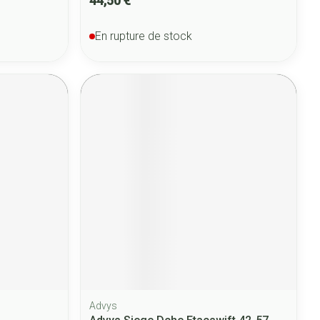
44,50 €
En rupture de stock
Advys