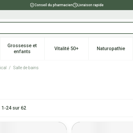
Conseil du pharmacien
Livraison rapide
Grossesse et
Vitalité 50+
Naturopathie
catégorie Beauté, soins et hygiène
e sous-menu pour la catégorie Régime, alimentation & vitami
Afficher le sous-menu pour la catégorie Grossesse
Afficher le sous-menu pour la 
Afficher l
enfants
ical
/
Salle de bains
s
1
-
24
sur
62