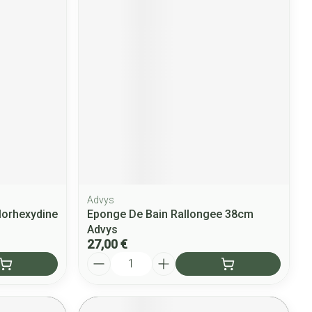
Advys
hlorhexydine
Eponge De Bain Rallongee 38cm
Advys
27,00 €
Quantité