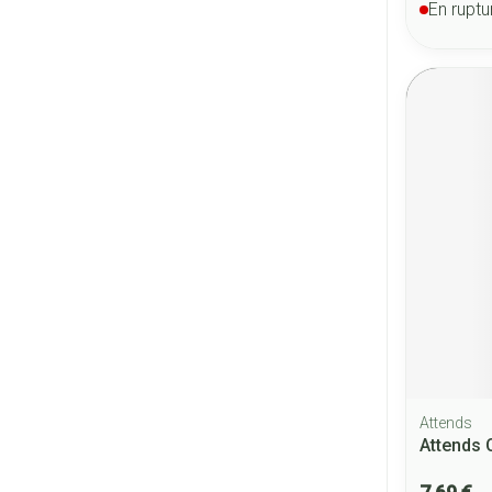
En ruptu
Attends
Attends 