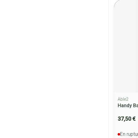
Able2
Handy Ba
37,50 €
En ruptu