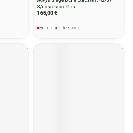
Advys Siege Dche Etacswift 42-57
S/doss.-acc. Gris
165,00 €
En rupture de stock