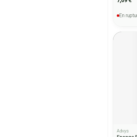
7,69 €
En ruptu
Advys