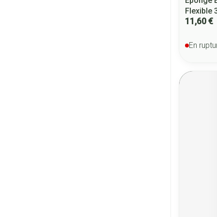
Eponge B
Flexible
11,60 €
En ruptu