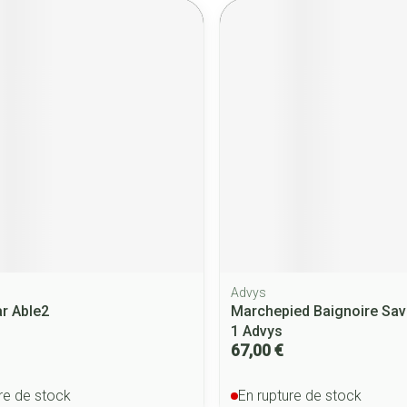
Advys
r Able2
Marchepied Baignoire Sa
1 Advys
67,00 €
re de stock
En rupture de stock