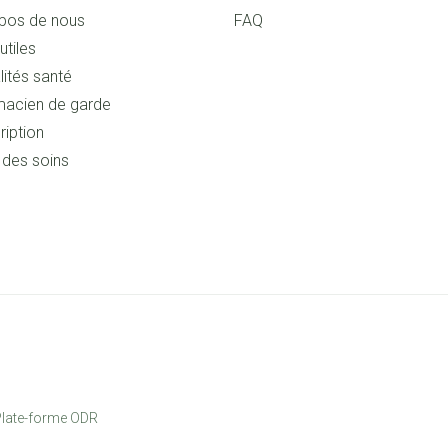
pos de nous
FAQ
utiles
lités santé
acien de garde
ription
s des soins
late-forme ODR