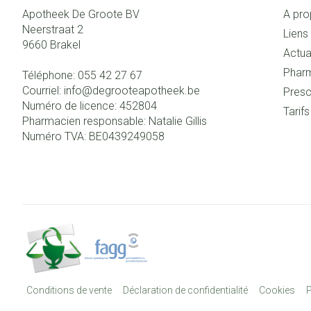
Apotheek De Groote BV
A pro
Neerstraat 2
Liens 
9660
Brakel
Actua
Pharm
Téléphone:
055 42 27 67
Courriel:
info@
degrooteapotheek.be
Presc
Numéro de licence:
452804
Tarif
Pharmacien responsable:
Natalie Gillis
Numéro TVA:
BE0439249058
Conditions de vente
Déclaration de confidentialité
Cookies
P