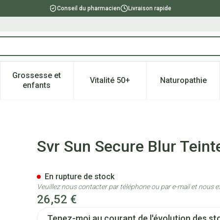
Conseil du pharmacien
Livraison rapide
Grossesse et
Vitalité 50+
Naturopathie
catégorie Beauté, soins et hygiène
e sous-menu pour la catégorie Régime, alimentation & vitami
Afficher le sous-menu pour la catégorie Grossesse
Afficher le sous-menu pour la 
Afficher l
enfants
Beige Spf50+ Tube 50ml
Svr Sun Secure Blur Tein
En rupture de stock
Veuillez nous contacter par téléphone ou par e-mail et nous e
26,52 €
Tenez-moi au courant de l'évolution des sto