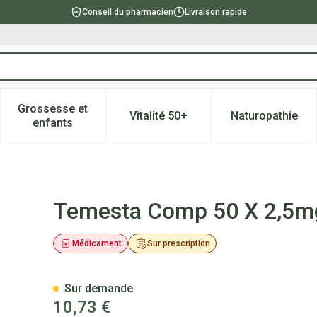
Conseil du pharmacien
Livraison rapide
Grossesse et
Vitalité 50+
Naturopathie
catégorie Beauté, soins et hygiène
e sous-menu pour la catégorie Régime, alimentation & vitami
Afficher le sous-menu pour la catégorie Grossesse
Afficher le sous-menu pour la 
Afficher l
enfants
Temesta Comp 50 X 2,5m
Médicament
Sur prescription
Sur demande
10,73 €