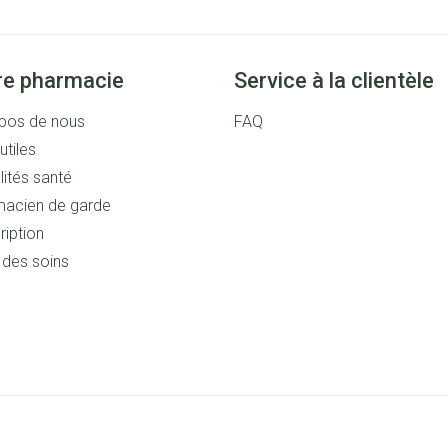
re pharmacie
Service à la clientèle
pos de nous
FAQ
utiles
lités santé
acien de garde
ription
s des soins