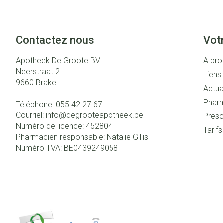
Contactez nous
Vot
Apotheek De Groote BV
A pro
Neerstraat 2
Liens 
9660
Brakel
Actua
Pharm
Téléphone:
055 42 27 67
Courriel:
info@
degrooteapotheek.be
Presc
Numéro de licence:
452804
Tarif
Pharmacien responsable:
Natalie Gillis
Numéro TVA:
BE0439249058