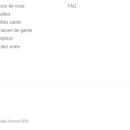
pos de nous
FAQ
utiles
lités santé
acien de garde
ription
s des soins
late-forme ODR