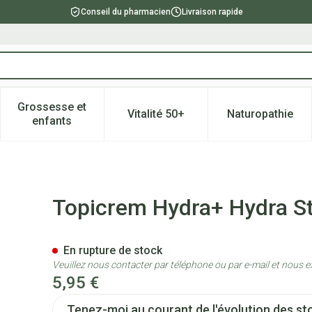
Conseil du pharmacien
Livraison rapide
Grossesse et
Vitalité 50+
Naturopathie
catégorie Beauté, soins et hygiène
e sous-menu pour la catégorie Régime, alimentation & vitami
Afficher le sous-menu pour la catégorie Grossesse
Afficher le sous-menu pour la 
Afficher l
enfants
 Levres 5g
Topicrem Hydra+ Hydra St
En rupture de stock
Veuillez nous contacter par téléphone ou par e-mail et nous e
5,95 €
Tenez-moi au courant de l'évolution des sto