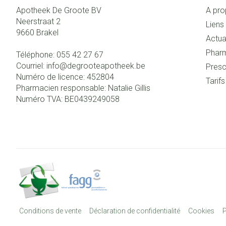
Apotheek De Groote BV
A pro
Neerstraat 2
Liens 
9660
Brakel
Actua
Pharm
Téléphone:
055 42 27 67
Courriel:
info@
degrooteapotheek.be
Presc
Numéro de licence:
452804
Tarif
Pharmacien responsable:
Natalie Gillis
Numéro TVA:
BE0439249058
Conditions de vente
Déclaration de confidentialité
Cookies
P