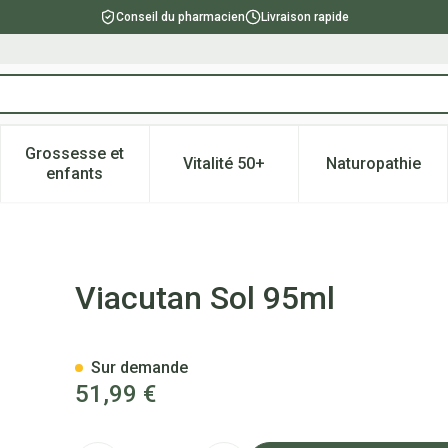
Conseil du pharmacien
Livraison rapide
Grossesse et
Vitalité 50+
Naturopathie
catégorie Beauté, soins et hygiène
e sous-menu pour la catégorie Régime, alimentation & vitami
Afficher le sous-menu pour la catégorie Grossesse
Afficher le sous-menu pour la 
Afficher l
enfants
Viacutan Sol 95ml
Sur demande
51,99 €