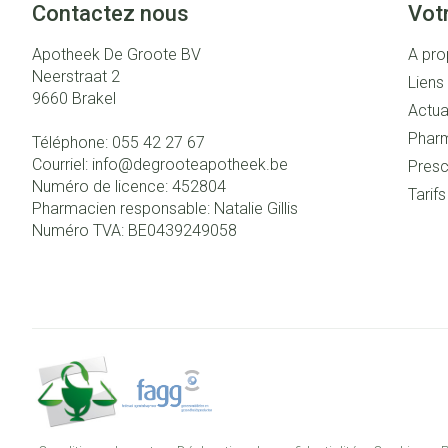
Contactez nous
Vot
Apotheek De Groote BV
A pro
Neerstraat 2
Liens 
9660
Brakel
Actua
Pharm
Téléphone:
055 42 27 67
Courriel:
info@
degrooteapotheek.be
Presc
Numéro de licence:
452804
Tarif
Pharmacien responsable:
Natalie Gillis
Numéro TVA:
BE0439249058