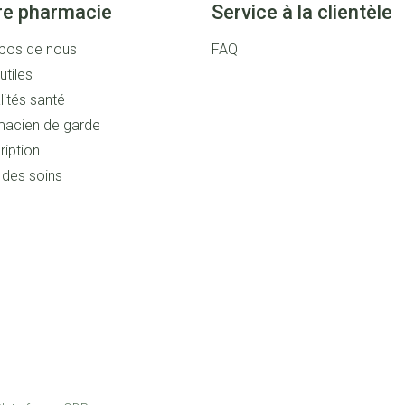
re pharmacie
Service à la clientèle
pos de nous
FAQ
utiles
lités santé
acien de garde
ription
s des soins