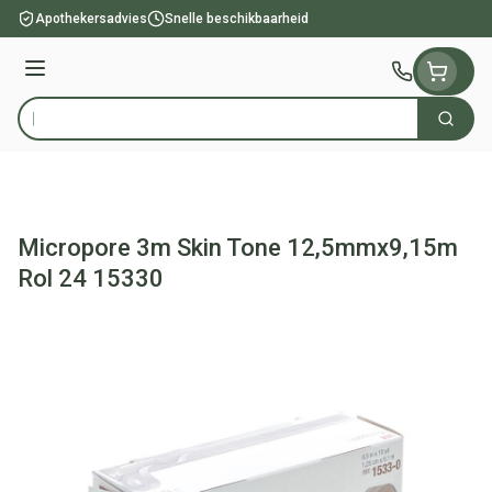
Ga naar de inhoud
Apothekersadvies
Snelle beschikbaarheid
Menu
Zoek
Product, merk, categorie...
Micropore 3m Skin Tone 12,5mmx9,15m
Rol 24 15330