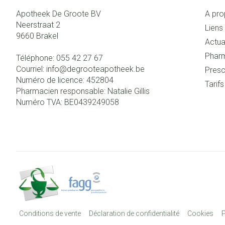
Apotheek De Groote BV
A pro
Neerstraat 2
Liens 
9660
Brakel
Actua
Pharm
Téléphone:
055 42 27 67
Courriel:
info@
degrooteapotheek.be
Presc
Numéro de licence:
452804
Tarif
Pharmacien responsable:
Natalie Gillis
Numéro TVA:
BE0439249058
Conditions de vente
Déclaration de confidentialité
Cookies
P