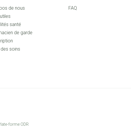
pos de nous
FAQ
utiles
lités santé
acien de garde
ription
s des soins
late-forme ODR