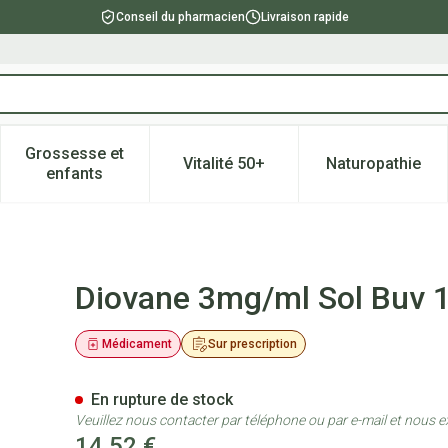
Conseil du pharmacien
Livraison rapide
Grossesse et
Vitalité 50+
Naturopathie
catégorie Beauté, soins et hygiène
e sous-menu pour la catégorie Régime, alimentation & vitami
Afficher le sous-menu pour la catégorie Grossesse
Afficher le sous-menu pour la 
Afficher l
enfants
ml
Diovane 3mg/ml Sol Buv 
Médicament
Sur prescription
En rupture de stock
Veuillez nous contacter par téléphone ou par e-mail et nous e
14,52 €