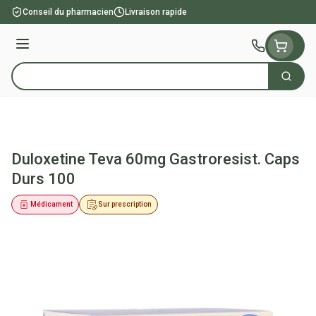
Aller au contenu
Conseil du pharmacien
Livraison rapide
Menu
Cherch
Rechercher
Duloxetine Teva 60mg Gastroresist. Caps
Durs 100
Médicament
Sur prescription