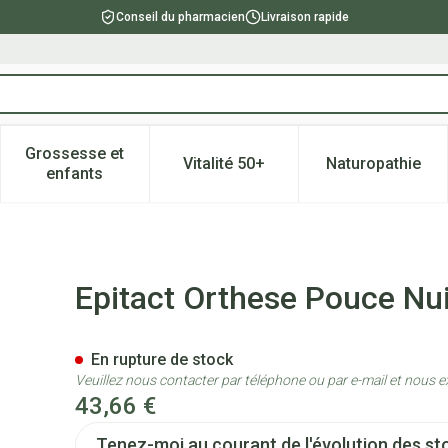
Conseil du pharmacien
Livraison rapide
Grossesse et
Vitalité 50+
Naturopathie
catégorie Beauté, soins et hygiène
e sous-menu pour la catégorie Régime, alimentation & vitami
Afficher le sous-menu pour la catégorie Grossesse
Afficher le sous-menu pour la 
Afficher l
enfants
auche l
Epitact Orthese Pouce Nui
En rupture de stock
Veuillez nous contacter par téléphone ou par e-mail et nous e
43,66 €
Tenez-moi au courant de l'évolution des sto