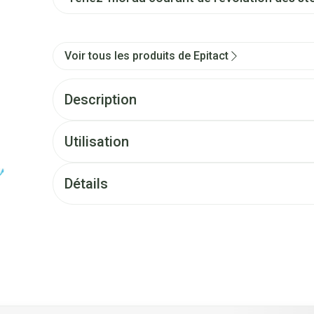
Voir tous les produits de Epitact
Description
Utilisation
Détails
 l'aide de la touche de tabulation. Vous pouvez sauter le carrous
tion en carrousel