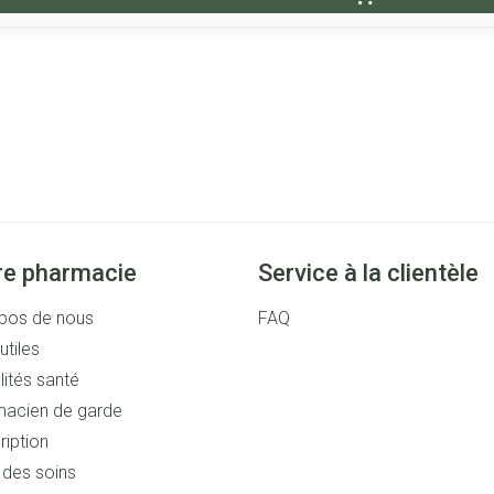
re pharmacie
Service à la clientèle
pos de nous
FAQ
utiles
lités santé
acien de garde
ription
s des soins