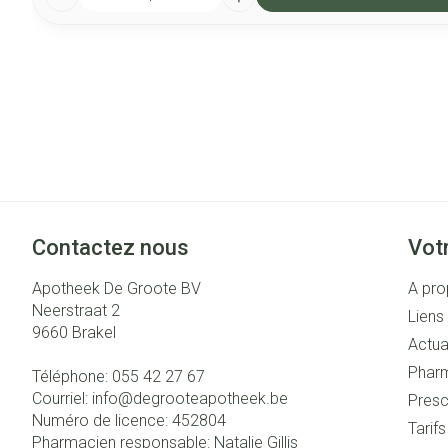
Contactez nous
Vot
Apotheek De Groote BV
A pro
Neerstraat 2
Liens 
9660
Brakel
Actua
Pharm
Téléphone:
055 42 27 67
Courriel:
info@
degrooteapotheek.be
Presc
Numéro de licence:
452804
Tarif
Pharmacien responsable:
Natalie Gillis