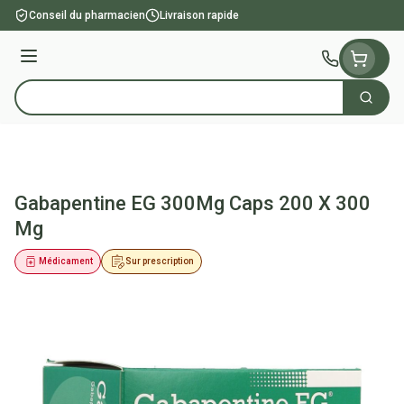
Aller au contenu
Conseil du pharmacien
Livraison rapide
Menu
Cherch
Rechercher
Gabapentine EG 300Mg Caps 200 X 300
Mg
Médicament
Sur prescription