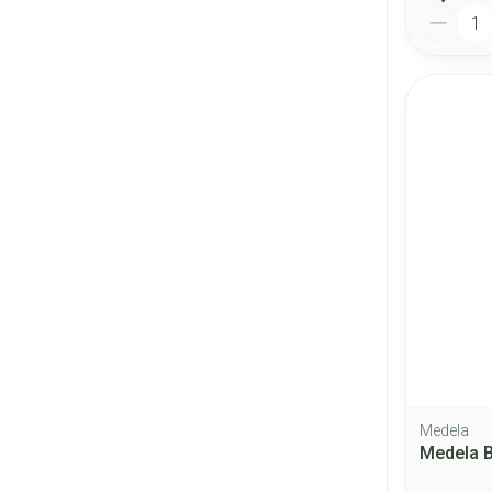
Quantité
Medela
Medela B