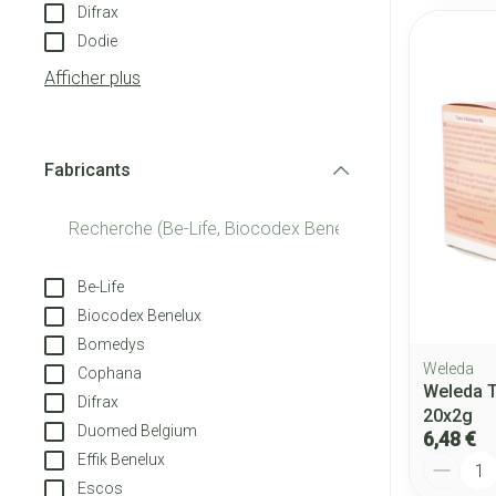
Difrax
Dodie
Afficher plus
Fabricants
filter
Be-Life
Biocodex Benelux
Bomedys
Weleda
Cophana
Weleda T
Difrax
20x2g
Duomed Belgium
6,48 €
Effik Benelux
Quantité
Escos