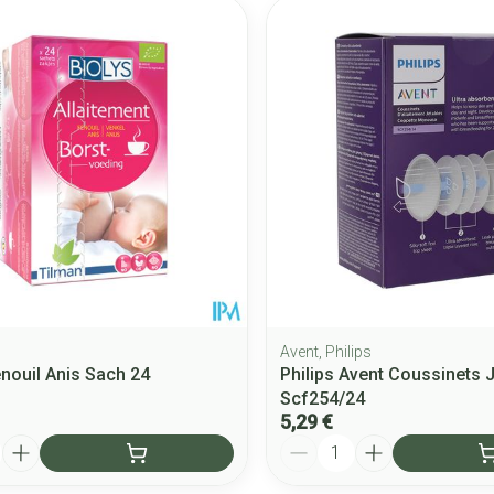
 les valeurs minimales et maximales du prix.
Avent, Philips
enouil Anis Sach 24
Philips Avent Coussinets J
Scf254/24
5,29 €
Quantité