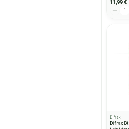
11,99 €
Quantité
Difrax
Difrax B