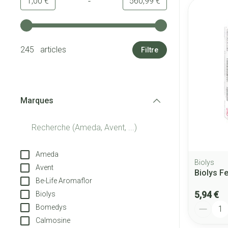
-
Valeur minimale
Valeur maximale
1,00 €
560,99 €
Utilisez les touches fléchées gauche et droite pour ajuster
245 articles
Filtre
Marques
filter
Ameda
Biolys
Avent
Biolys F
Be-Life Aromaflor
5,94 €
Biolys
Quantité
Bomedys
Calmosine