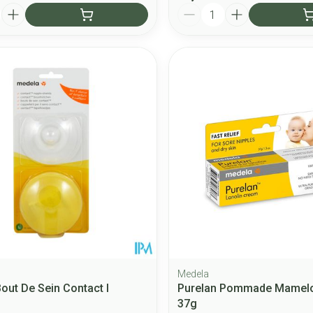
Quantité
Medela
out De Sein Contact l
Purelan Pommade Mamel
37g