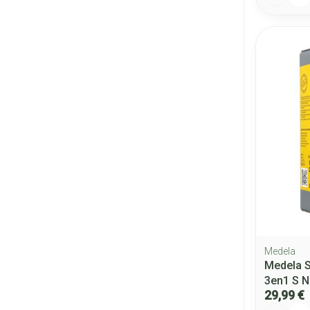
Medela
Medela S
3en1 S N
29,99 €
Quantité