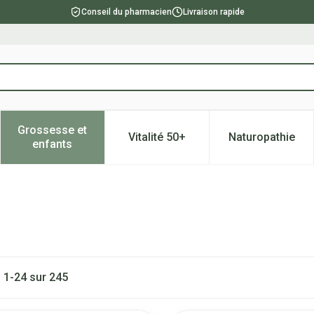
Conseil du pharmacien
Livraison rapide
Grossesse et
Vitalité 50+
Naturopathie
catégorie Beauté, soins et hygiène
e sous-menu pour la catégorie Régime, alimentation & vitami
Afficher le sous-menu pour la catégorie Grossesse
Afficher le sous-menu pour la 
Afficher l
enfants
s
1
-
24
sur
245