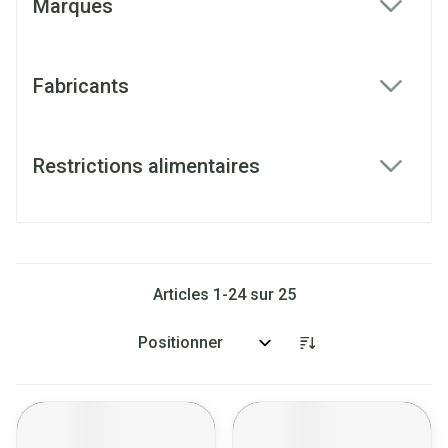
Marques
filter
Fabricants
filter
Restrictions alimentaires
filter
Articles
1
-
24
sur
25
Trier par: