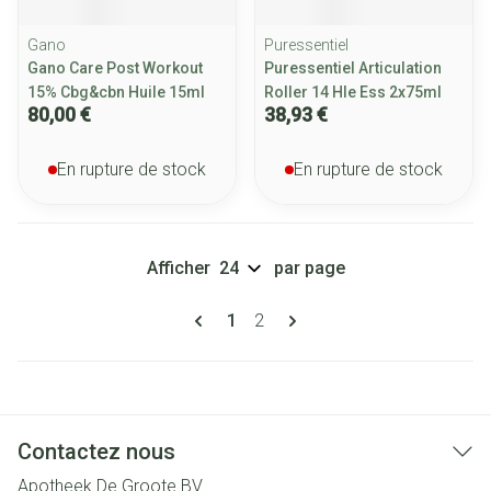
Gano
Puressentiel
Gano Care Post Workout
Puressentiel Articulation
15% Cbg&cbn Huile 15ml
Roller 14 Hle Ess 2x75ml
80,00 €
38,93 €
En rupture de stock
En rupture de stock
Afficher
par page
Pages
Vous lisez actuellement la page
Page
1
2
Contactez nous
Apotheek De Groote BV