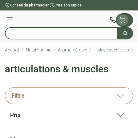
Aller au contenu
Conseil du pharmacien
Livraison rapide
Menu
Cherch
Rechercher
Accueil
/
Naturopathie
/
Aromathérapie
/
Huiles essentielles
/
a
articulations & muscles
Filtre
Passer à la liste des produits
Prix
filter