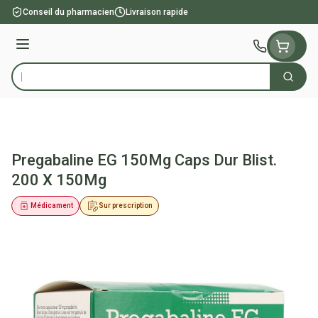
Aller au contenu
Conseil du pharmacien
Livraison rapide
Menu
Cherch
Rechercher
Pregabaline EG 150Mg Caps Dur Blist.
200 X 150Mg
Médicament
Sur prescription