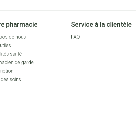
re pharmacie
Service à la clientèle
pos de nous
FAQ
utiles
lités santé
acien de garde
ription
s des soins