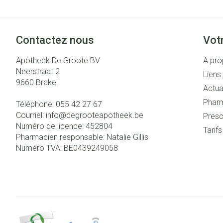
Contactez nous
Vot
Apotheek De Groote BV
A pro
Neerstraat 2
Liens 
9660
Brakel
Actua
Pharm
Téléphone:
055 42 27 67
Courriel:
info@
degrooteapotheek.be
Presc
Numéro de licence:
452804
Tarif
Pharmacien responsable:
Natalie Gillis
Numéro TVA:
BE0439249058