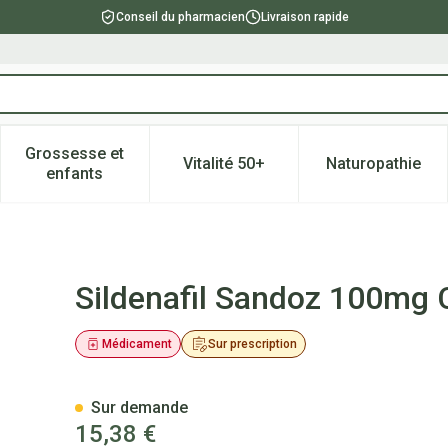
Conseil du pharmacien
Livraison rapide
Grossesse et
Vitalité 50+
Naturopathie
catégorie Beauté, soins et hygiène
e sous-menu pour la catégorie Régime, alimentation & vitami
Afficher le sous-menu pour la catégorie Grossesse
Afficher le sous-menu pour la 
Afficher l
enfants
mp Pell 4x100mg
Sildenafil Sandoz 100mg
Médicament
Sur prescription
Sur demande
15,38 €