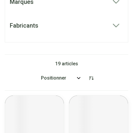
Marques
filter
Fabricants
filter
19
articles
Trier par: