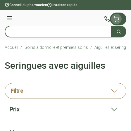
Aller au contenu
Conseil du pharmacien
Livraison rapide
Menu
Cherch
Rechercher
Accueil
/
Soins à domicile et premiers soins
/
Aiguilles et seringu
Seringues avec aiguilles
Filtre
Passer à la liste des produits
Prix
filter