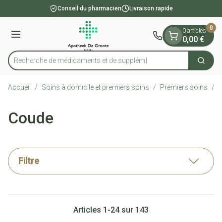
Diapositive 1 de 1
Aller au contenu
Conseil du pharmacien
Livraison rapide
0
0 articles
Menu
0,00 €
Recherche de médic
Cherch
Rechercher
Accueil
/
Soins à domicile et premiers soins
/
Premiers soins
/
B
Coude
Filtre
Articles
1
-
24
sur
143