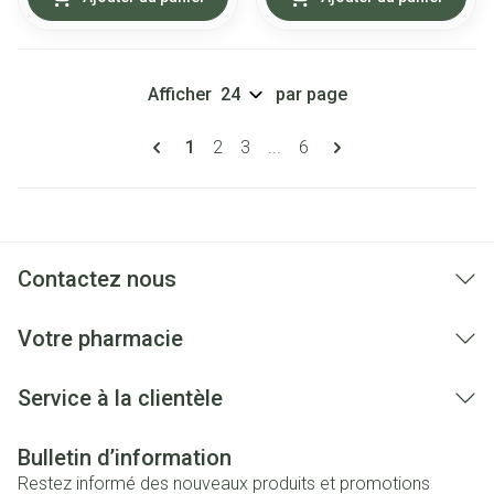
Afficher
par page
Pages
Vous lisez actuellement la page
Page
Page
Page
1
2
3
...
6
Contactez nous
Votre pharmacie
Service à la clientèle
Bulletin d’information
Restez informé des nouveaux produits et promotions