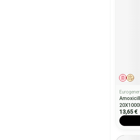
Médica
Sur
Eurogener
Amoxicil
20X100
13,65 €