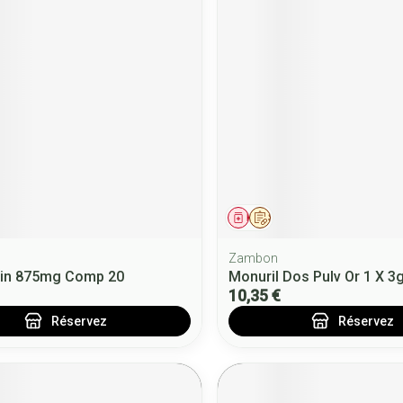
ment
 prescription
Médicament
Sur prescription
Zambon
in 875mg Comp 20
Monuril Dos Pulv Or 1 X 3
10,35 €
Réservez
Réservez