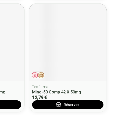
Médicament
Sur prescription
Teofarma
0mg
Mino-50 Comp 42 X 50mg
12,79 €
Réservez