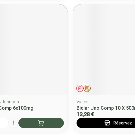
ment
Médicament
Sur prescription
& Johnson
Viatris
Comp 6x100mg
Biclar Uno Comp 10 X 50
13,28 €
Réservez