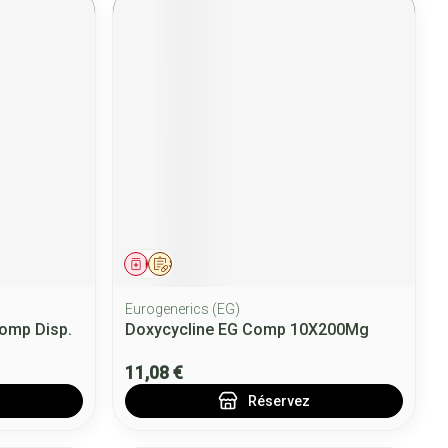
Médicament
Sur prescription
Eurogenerics (EG)
omp Disp.
Doxycycline EG Comp 10X200Mg
11,08 €
Réservez