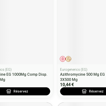
ment
 prescription
Médicament
Sur prescription
ics (EG)
Eurogenerics (EG)
line EG 1000Mg Comp Disp.
Azithromycine 500 Mg EG
0Mg
3X500 Mg
10,44 €
Réservez
Réservez