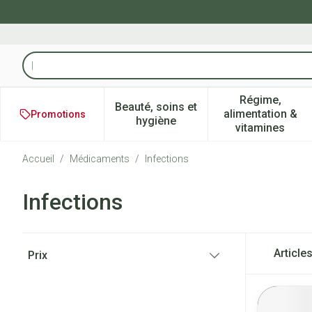
Aller au contenu
Rechercher
Régime,
Beauté, soins et
alimentation &
Promotions
Afficher le sous-menu pour la 
Afficher l
hygiène
vitamines
Accueil
/
Médicaments
/
Infections
Infections
Passer à la liste des produits
Article
Prix
filter