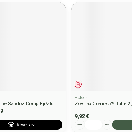
ment
 prescription
Médicament
Haleon
line Sandoz Comp Pp/alu
Zovirax Creme 5% Tube 2
mg
9,92 €
Quantité
Réservez