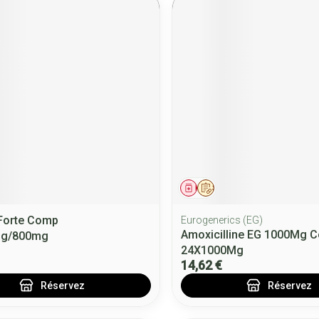
ment
 prescription
Médicament
Sur prescription
Forte Comp
Eurogenerics (EG)
Amoxicilline EG 1000Mg C
mg/800mg
24X1000Mg
14,62 €
Réservez
Réservez