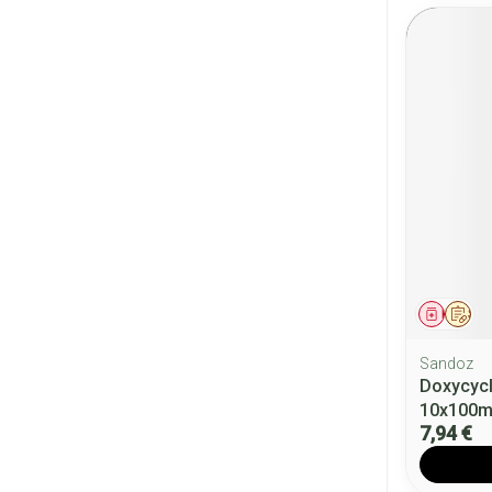
Médica
Sur
Sandoz
Doxycyc
10x100
7,94 €